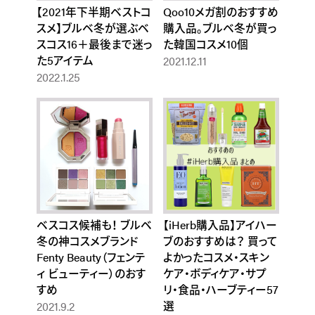
【2021年下半期ベストコ
Qoo10メガ割のおすすめ
スメ】ブルベ冬が選ぶベ
購入品。ブルベ冬が買っ
スコス16＋最後まで迷っ
た韓国コスメ10個
た5アイテム
2021.12.11
2022.1.25
ベスコス候補も！ ブルベ
【iHerb購入品】アイハー
冬の神コスメブランド
ブのおすすめは？ 買って
Fenty Beauty（フェンテ
よかったコスメ・スキン
ィ ビューティー）のおす
ケア・ボディケア・サプ
すめ
リ・食品・ハーブティー57
選
2021.9.2