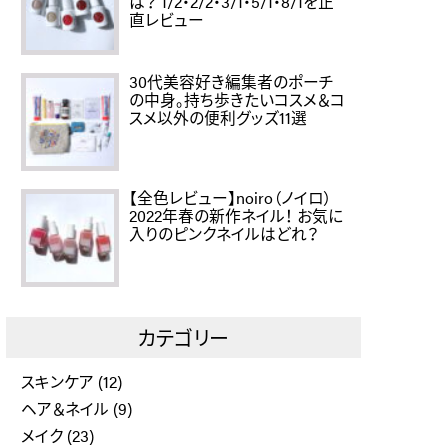
は？ 1/2・2/2・3/1・5/1・8/1を正
直レビュー
30代美容好き編集者のポーチ
の中身。持ち歩きたいコスメ＆コ
スメ以外の便利グッズ11選
【全色レビュー】noiro（ノイロ）
2022年春の新作ネイル！ お気に
入りのピンクネイルはどれ？
カテゴリー
スキンケア
(12)
ヘア＆ネイル
(9)
メイク
(23)