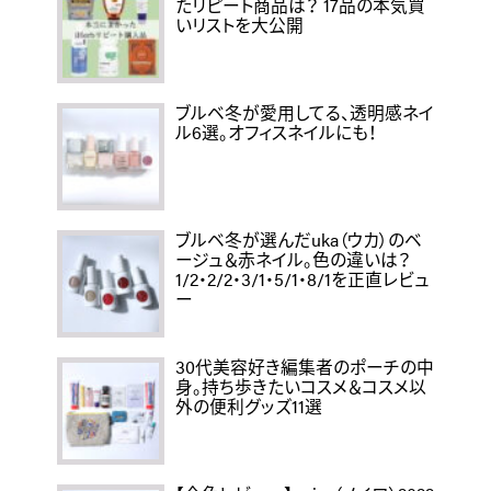
たリピート商品は？ 17品の本気買
いリストを大公開
ブルベ冬が愛用してる、透明感ネイ
ル6選。オフィスネイルにも！
ブルベ冬が選んだuka（ウカ）のベ
ージュ＆赤ネイル。色の違いは？
1/2・2/2・3/1・5/1・8/1を正直レビュ
ー
30代美容好き編集者のポーチの中
身。持ち歩きたいコスメ＆コスメ以
外の便利グッズ11選